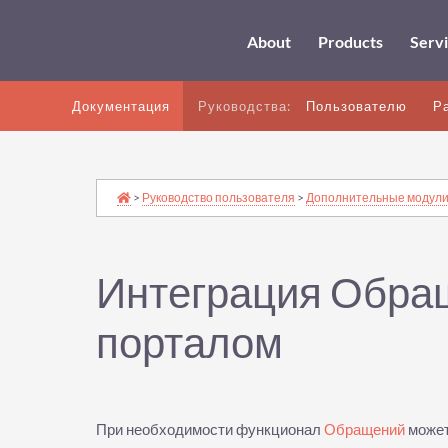
About
Products
Serv
Документация
Руководства:
Пользователю
Р
>
Руководство пользователя
>
Дополнительные модул
Интеграция Обра
порталом
При необходимости функционал
Обращений
может