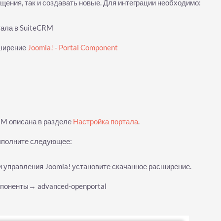
ения, так и создавать новые. Для интеграции необходимо:
ала в SuiteCRM
сширение
Joomla! - Portal Component
RM описана в разделе
Настройка портала
.
выполните следующее:
 управления Joomla! установите скачанное расширение.
мпоненты→ advanced-openportal