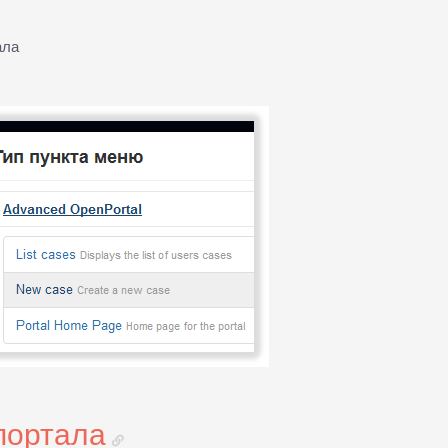
ала
портала