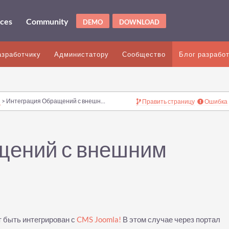
ices
Community
DEMO
DOWNLOAD
азработчику
Администатору
Сообщество
Блог разрабо
и
> Интеграция Обращений с внешним порталом
Править страницу
Ошибка
щений с внешним
 быть интегрирован с
CMS Joomla!
В этом случае через портал